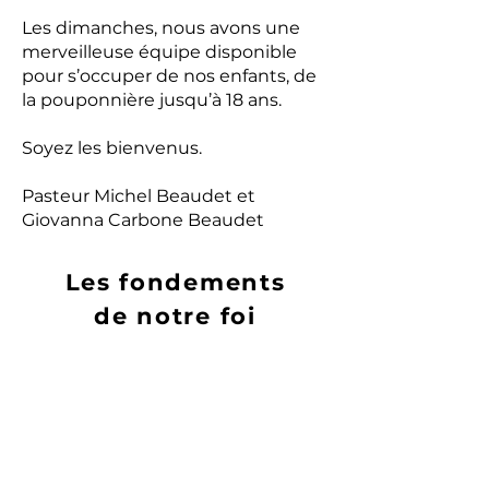
Les dimanches, nous avons une
merveilleuse équipe disponible
pour s’occuper de nos enfants, de
la pouponnière jusqu’à 18 ans.
Soyez les bienvenus.
Pasteur Michel Beaudet et
Giovanna Carbone Beaudet
Les fondements
de notre foi
Nous croyons que les
doctrines de la Bible sont un
guide sûr pour la vie et que
nous glorifions Dieu en les
suivant.
(Jn 8:30-32; 1Thes 2:13)