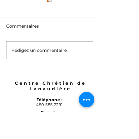
Commentaires
Avec certitude
Rédigez un commentaire...
Comment Jésus à
changé ma vie
Centre Chrétien de
Lanaudière
Téléphone :
450 585 2291
E-mail
:
cclanaudiere@hotmail.com
Adresse :
1364 Rue Notre-Dame,
Repentigny, QC, J5Y 3X1