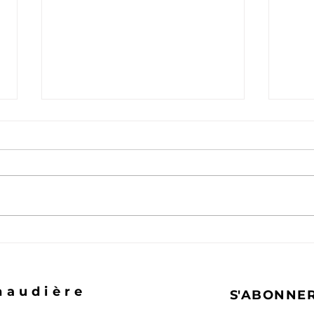
Avec
Comment Jésus à changé
ma vie
naudière
S'ABONNE