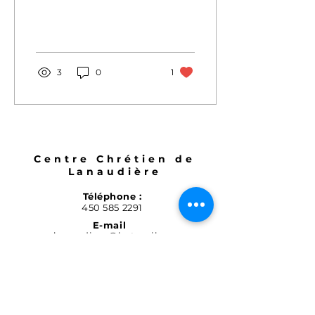
3
0
1
Centre Chrétien de
Lanaudière
Téléphone :
450 585 2291
E-mail
:
cclanaudiere@hotmail.com
Adresse :
1364 Rue Notre-Dame,
Repentigny, QC, J5Y 3X1
S'ABONNER